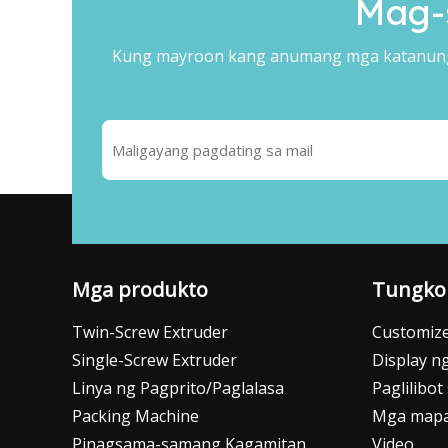
Mag-
Kung mayroon kang anumang mga katanunga
Mga produkto
Tungkol
Twin-Screw Extruder
Customize
Single-Screw Extruder
Display 
Linya ng Pagprito/Paglalasa
Paglilibot
Packing Machine
Mga map
Pinagsama-samang Kagamitan
Video