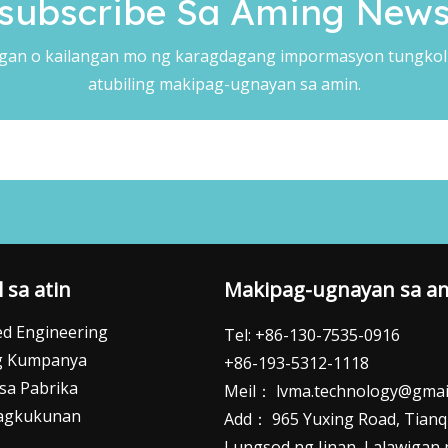
subscribe Sa Aming Newsl
n o kailangan mo ng karagdagang impormasyon tungkol
atubiling makipag-ugnayan sa amin.
 sa atin
Makipag-ugnayan sa a
d Engineering
Tel: +86-130-7535-0916
ng Kumpanya
+86-193-5312-1118
 sa Pabrika
Meil：
lvma.technology@gmai
agkukunan
Add： 965 Yuxing Road, Tianqia
Lungsod ng Jinan, Lalawigan ng