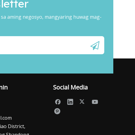
etter
 sa aming negosyo, mangyaring huwag mag-
min
Social Media
l.com
o District,
 Shandong​​​​​