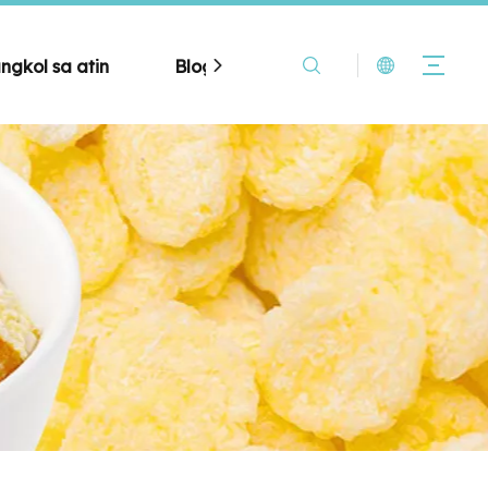
ngkol sa atin
Blog
Makipag-ugnayan sa a