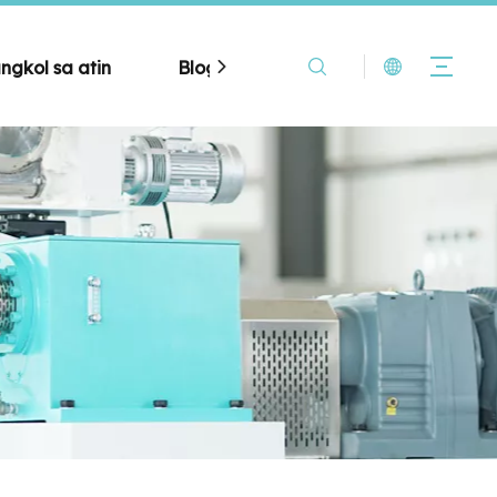
ngkol sa atin
Blog
Makipag-ugnayan sa a