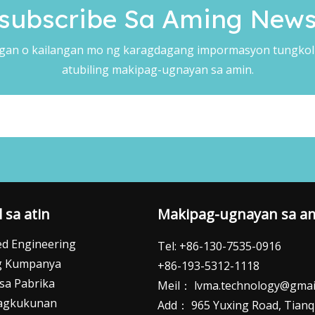
subscribe Sa Aming Newsl
n o kailangan mo ng karagdagang impormasyon tungkol
atubiling makipag-ugnayan sa amin.
 sa atin
Makipag-ugnayan sa a
d Engineering
Tel: +86-130-7535-0916
ng Kumpanya
+86-193-5312-1118
 sa Pabrika
Meil：
lvma.technology@gmai
agkukunan
Add： 965 Yuxing Road, Tianqia