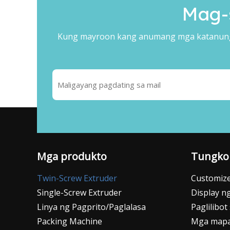
Mag-
Kung mayroon kang anumang mga katanunga
Mga produkto
Tungkol
Twin-Screw Extruder
Customize
Single-Screw Extruder
Display 
Linya ng Pagprito/Paglalasa
Paglilibot
Packing Machine
Mga map