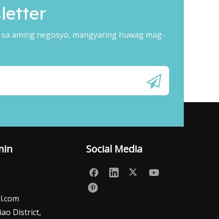
etter
 sa aming negosyo, mangyaring huwag mag-
min
Social Media
l.com
o District,