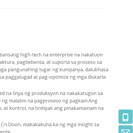
ambansang high-tech na enterprise na nakatuon
tura, pagbebenta, at suporta sa proseso sa
g mga pangunahing lugar ng kumpanya, dalubhasa
 sa paggalugad at pag-optimize ng mga diskarte
ed na linya ng produksyon na nakakatugon sa
 ng malalim na pagproseso ng pagkain.Ang
at kontrol, na tinitiyak ang pinakamainam na
k.Cn.Doon, makakakuha ka ng mga insight sa
ente.