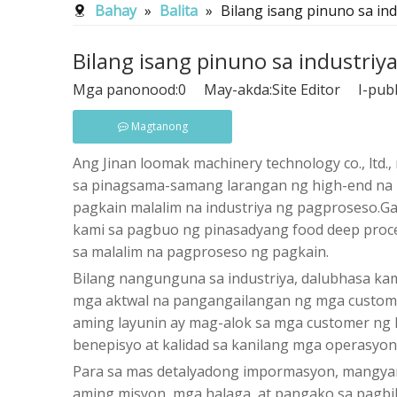
Bahay
»
Balita
»
Bilang isang pinuno sa ind
Bilang isang pinuno sa industriy
Mga panonood:
0
May-akda:Site Editor I-publ
Magtanong
Ang Jinan loomak machinery technology co., ltd.
sa pinagsama-samang larangan ng high-end na 
pagkain malalim na industriya ng pagproseso.G
kami sa pagbuo ng pinasadyang food deep proces
sa malalim na pagproseso ng pagkain.
Bilang nangunguna sa industriya, dalubhasa ka
mga aktwal na pangangailangan ng mga custome
aming layunin ay mag-alok sa mga customer ng 
benepisyo at kalidad sa kanilang mga operasyo
Para sa mas detalyadong impormasyon, mangyar
aming misyon, mga halaga, at pangako sa pagbi