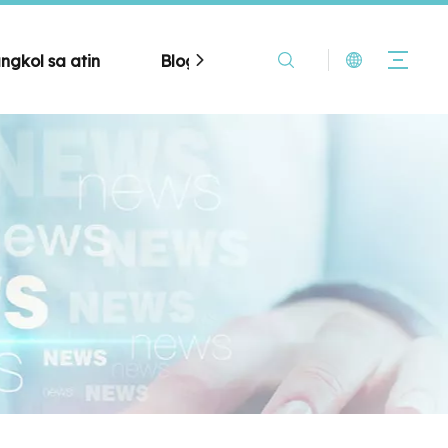
ngkol sa atin
Blog
Makipag-ugnayan sa a